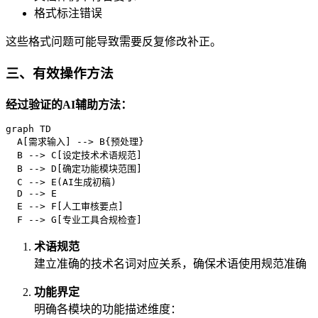
格式标注错误
这些格式问题可能导致需要反复修改补正。
三、有效操作方法
经过验证的AI辅助方法：
graph TD

  A[需求输入] --> B{预处理}

  B --> C[设定技术术语规范]

  B --> D[确定功能模块范围]

  C --> E(AI生成初稿)

  D --> E

  E --> F[人工审核要点]

术语规范
建立准确的技术名词对应关系，确保术语使用规范准确
功能界定
明确各模块的功能描述维度：