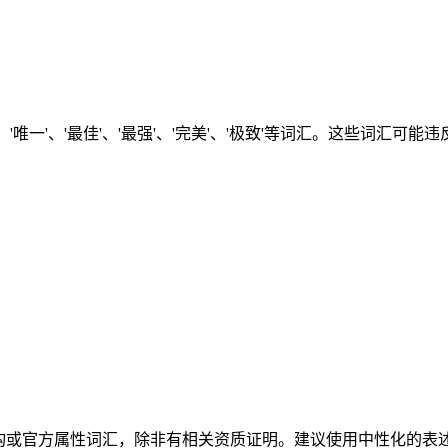
'唯一'、'最佳'、'最强'、'完美'、'极致'等词汇。这些词汇可
等政府机构或官方属性词汇，除非有相关资质证明。建议使用中性化的表