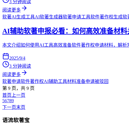
3 分钟阅读
阅读更多
软著AI生成工具
AI软著生成器
软著申请工具
软件著作权生成
软
AI辅助软著申报必看：如何高效准备材料
本文介绍如何使用AI工具高效准备软件著作权申请材料，解
2025/9/4
3 分钟阅读
阅读更多
软著申请
软件著作权
AI辅助工具
材料准备
申请被驳回
第
9
页，共
9
页
首页
上一页
5
6
7
8
9
下一页
末页
语流软著宝